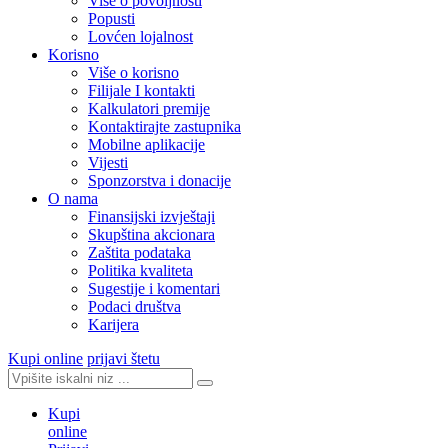
Više o povoljnosti
Popusti
Lovćen lojalnost
Korisno
Više o korisno
Filijale I kontakti
Kalkulatori premije
Kontaktirajte zastupnika
Mobilne aplikacije
Vijesti
Sponzorstva i donacije
O nama
Finansijski izvještaji
Skupština akcionara
Zaštita podataka
Politika kvaliteta
Sugestije i komentari
Podaci društva
Karijera
Kupi online
prijavi štetu
Kupi
online