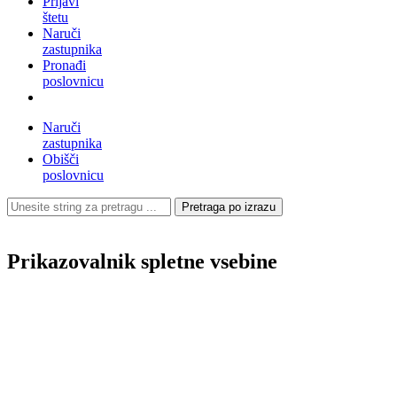
Prijavi
štetu
Naruči
zastupnika
Pronađi
poslovnicu
Naruči
zastupnika
Obišči
poslovnicu
Pretraga po izrazu
Prikazovalnik spletne vsebine