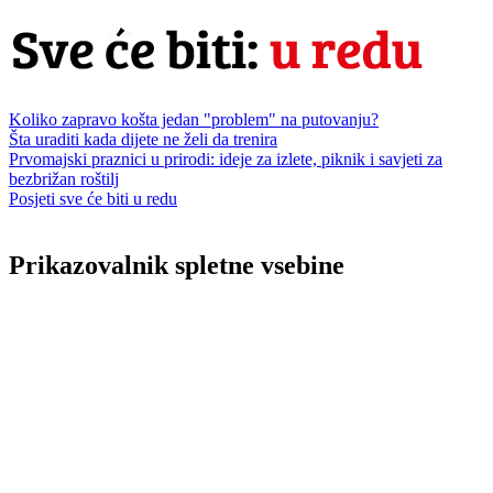
Koliko zapravo košta jedan "problem" na putovanju?
Šta uraditi kada dijete ne želi da trenira
Prvomajski praznici u prirodi: ideje za izlete, piknik i savjeti za
bezbrižan roštilj
Posjeti sve će biti u redu
Prikazovalnik spletne vsebine