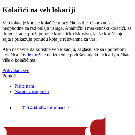
Kolačići na veb lokaciji
Veb lokacije koriste kolačiće u različite svrhe. Osnovne su
neophodne za rad onlajn usluga. Analitički i marketinški kolačići, sa
druge strane, pružaju bolje korisničko iskustvo, lakše korišćenje
sajta i prikazuju ponudu koja je relevantna za vas.
Ako nastavite da koristite veb lokaciju, saglasni ste sa upotrebom
kolačića.
Ovde možete
da izmenite podešavanja kolačića I pročitate
više o kolačićima.
Prihvatam sve
Pomoć
Pišite nam
Naruči zastupnika
020 404 404
Informacije