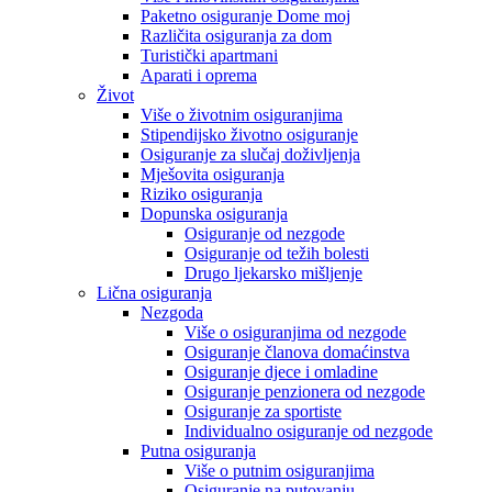
Paketno osiguranje Dome moj
Različita osiguranja za dom
Turistički apartmani
Aparati i oprema
Život
Više o životnim osiguranjima
Stipendijsko životno osiguranje
Osiguranje za slučaj doživljenja
Mješovita osiguranja
Riziko osiguranja
Dopunska osiguranja
Osiguranje od nezgode
Osiguranje od težih bolesti
Drugo ljekarsko mišljenje
Lična osiguranja
Nezgoda
Više o osiguranjima od nezgode
Osiguranje članova domaćinstva
Osiguranje djece i omladine
Osiguranje penzionera od nezgode
Osiguranje za sportiste
Individualno osiguranje od nezgode
Putna osiguranja
Više o putnim osiguranjima
Osiguranje na putovanju