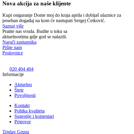
Nova akcija za naše klijente
Kupi osiguranje Dome moj do kraja aprila i dobijaš ulaznice za
poseban događaj na kom će nastupati Sergej Ćetković.
Saznaj više
Pratite nas svuda. Budite u toku sa
aktuelnostima gdje god se nalazili.
Naruči zastupnika
Pišite nam
Poslovnice
020 404 404
Informacije
Aktuelno
Štete
Povoljnosti
Kontakt
Poltika kvaliteta
Sugestije i komentari
Prigovor
Triglav Grupa