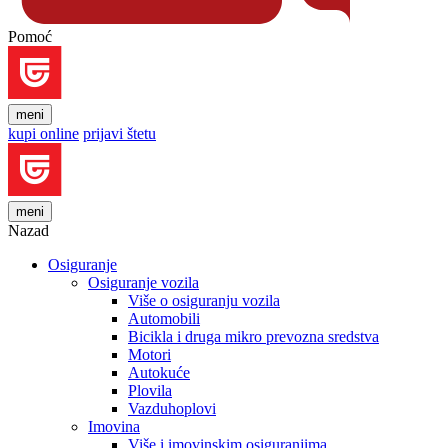
Pomoć
meni
kupi online
prijavi štetu
meni
Nazad
Osiguranje
Osiguranje vozila
Više o osiguranju vozila
Automobili
Bicikla i druga mikro prevozna sredstva
Motori
Autokuće
Plovila
Vazduhoplovi
Imovina
Više i imovinskim osiguranjima