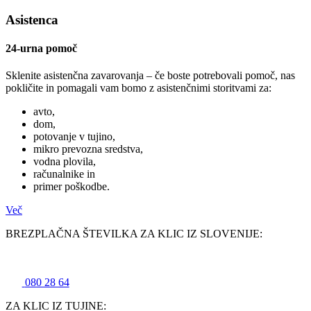
Asistenca
24-urna pomoč
Sklenite asistenčna zavarovanja – če boste potrebovali pomoč, nas
pokličite in pomagali vam bomo z asistenčnimi storitvami za:
avto,
dom,
potovanje v tujino,
mikro prevozna sredstva,
vodna plovila,
računalnike in
primer poškodbe.
Več
BREZPLAČNA ŠTEVILKA ZA KLIC IZ SLOVENIJE:
080 28 64
ZA KLIC IZ TUJINE: