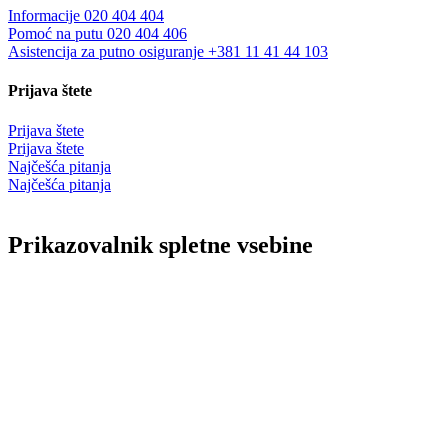
Informacije 020 404 404
Pomoć na putu 020 404 406
Asistencija za putno osiguranje +381 11 41 44 103
Prijava štete
Prijava štete
Prijava štete
Najčešća pitanja
Najčešća pitanja
Prikazovalnik spletne vsebine