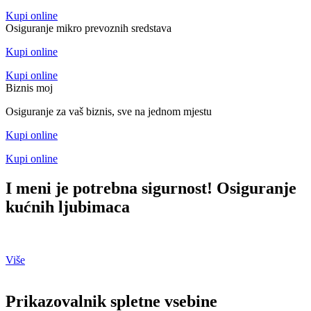
Kupi online
Osiguranje mikro prevoznih sredstava
Kupi online
Kupi online
Biznis moj
Osiguranje za vaš biznis, sve na jednom mjestu
Kupi online
Kupi online
I meni je potrebna sigurnost! Osiguranje
kućnih ljubimaca
Saznajte sve o prvom osiguranju za kućne ljubimce u Crnoj Gori.
Više
Prikazovalnik spletne vsebine