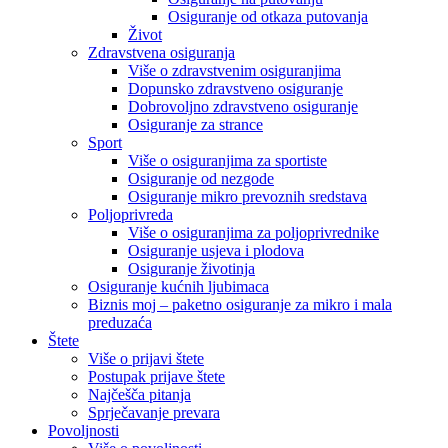
Osiguranje od otkaza putovanja
Život
Zdravstvena osiguranja
Više o zdravstvenim osiguranjima
Dopunsko zdravstveno osiguranje
Dobrovoljno zdravstveno osiguranje
Osiguranje za strance
Sport
Više o osiguranjima za sportiste
Osiguranje od nezgode
Osiguranje mikro prevoznih sredstava
Poljoprivreda
Više o osiguranjima za poljoprivrednike
Osiguranje usjeva i plodova
Osiguranje životinja
Osiguranje kućnih ljubimaca
Biznis moj – paketno osiguranje za mikro i mala
preduzaća
Štete
Više o prijavi štete
Postupak prijave štete
Najčešča pitanja
Sprječavanje prevara
Povoljnosti