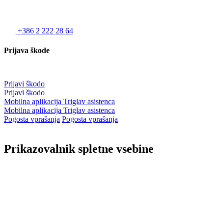
+386 2 222 28 64
Prijava škode
Prijavi škodo
Prijavi škodo
Mobilna aplikacija Triglav asistenca
Mobilna aplikacija Triglav asistenca
Pogosta vprašanja
Pogosta vprašanja
Prikazovalnik spletne vsebine